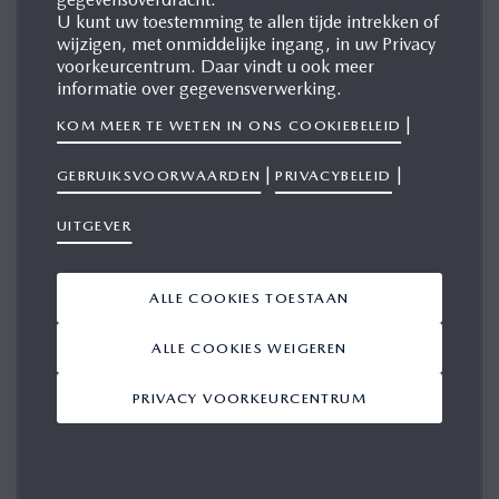
U kunt uw toestemming te allen tijde intrekken of
wijzigen, met onmiddelijke ingang, in uw Privacy
voorkeurcentrum. Daar vindt u ook meer
informatie over gegevensverwerking.
|
KOM MEER TE WETEN IN ONS COOKIEBELEID
Mazda kondigt met trots aan dat het de officiële partner
|
|
is van
Dim Dining
, het bekroonde fine dining restaurant
GEBRUIKSVOORWAARDEN
PRIVACYBELEID
in Antwerpen met een prestigieuze Michelinster. Dim
UITGEVER
Dining staat bekend om zijn verfijnde Japanse keuken en
uitzonderlijke sake-selectie.
ALLE COOKIES TOESTAAN
ALLE COOKIES WEIGEREN
PRIVACY VOORKEURCENTRUM
Net als in het Mazda-design wordt bij Dim Dining het
Japanse esthetische concept van “Ma” gehanteerd, het
betekenisvolle gebruik van lege ruimte.