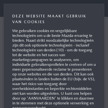
PRESSE BELUX
DEZE WEBSITE MAAKT GEBRUIK
VAN COOKIES
Mazda Official Partner van
We gebruiken cookies en vergelijkbare
technologieën om u de beste Mazda-ervaring te
Restaurant Dim Dining
bieden. Naast strikt noodzakelijke technologieën
zijn dit ook optionele technologieën - inclusief
Mazda6e voor Sterrenrestaurant
technologieën van derden (10) - om de toegang
tot de website en het succes van
Willebroek, 31/10/2025
marketingcampagnes te analyseren, om
individuele gebruikersprofielen te creëren of om u
meer gepersonaliseerde reclame te presenteren
op onze websites en die van derden. Dit kan ook
plaatsvinden in landen buiten de EU (bijv. de VS),
waar het risico van toegang door
overheidsinstanties en beperkte rechtsmiddelen
niet kan worden uitgesloten. U kunt ons helpen
door op 'AANVAARDEN' te klikken en daarmee
in te stemmen met deze optionele verwerking en
gegevensoverdracht.