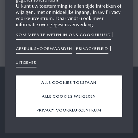
U kunt uw toestemming te allen tijde intrekken of
Bienvenue sur le site Presse de Mazda Motor Belux
wijzigen, met onmiddelijke ingang, in uw Privacy
voorkeurcentrum. Daar vindt u ook meer
Welkom op de Perssite van Mazda Motor Belux
informatie over gegevensverwerking.
|
Bienvenue sur le site Presse de Mazda Motor Belux
KOM MEER TE WETEN IN ONS COOKIEBELEID
|
|
GEBRUIKSVOORWAARDEN
PRIVACYBELEID
UITGEVER
Mazda Motor Logistics Europe
Algemene voorwaarden
ALLE COOKIES TOESTAAN
NV
Privacy
Uitgever
ALLE COOKIES WEIGEREN
Cookies
Mazda Web
PRIVACY VOORKEURCENTRUM
Contacteer ons
Selecteer taal/land
Follow us: