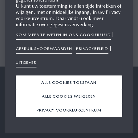
E-MAIL
U kunt uw toestemming te allen tijde intrekken of
wijzigen, met onmiddelijke ingang, in uw Privacy
voorkeurcentrum. Daar vindt u ook meer
informatie over gegevensverwerking.
|
VERZENDEN
KOM MEER TE WETEN IN ONS COOKIEBELEID
|
|
GEBRUIKSVOORWAARDEN
PRIVACYBELEID
UITGEVER
Mazda Motor Logistics Europe
Algemene voorwaarden
ALLE COOKIES TOESTAAN
NV
Privacy
Uitgever
ALLE COOKIES WEIGEREN
Cookies
Mazda Web
PRIVACY VOORKEURCENTRUM
Contacteer ons
Selecteer taal/land
Follow us: