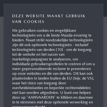
PRESSE BELUX
DEZE WEBSITE MAAKT GEBRUIK
VAN COOKIES
WACHTWOORD
We gebruiken cookies en vergelijkbare
technologieën om u de beste Mazda-ervaring te
RESETTEN
bieden. Naast strikt noodzakelijke technologieën
zijn dit ook optionele technologieën - inclusief
technologieën van derden (10) - om de toegang
Dit formulier zal u helpen om uw wachtwoord te
tot de website en het succes van
marketingcampagnes te analyseren, om
resetten en opnieuw toegang te krijgen tot de
individuele gebruikersprofielen te creëren of om u
perswebsite van Mazda Motor Belux.
meer gepersonaliseerde reclame te presenteren
op onze websites en die van derden. Dit kan ook
plaatsvinden in landen buiten de EU (bijv. de VS),
waar het risico van toegang door
overheidsinstanties en beperkte rechtsmiddelen
VOER UW GEREGISTREERDE E-
niet kan worden uitgesloten. U kunt ons helpen
MAILADRES IN
door op 'AANVAARDEN' te klikken en daarmee
in te stemmen met deze optionele verwerking en
gegevensoverdracht.