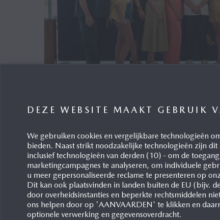
DEZE WEBSITE MAAKT GEBRUIK 
EEN TWEEDE BATCH VAN 31 MAZD
STARSKY DEEL 2
We gebruiken cookies en vergelijkbare technologieën om
bieden. Naast strikt noodzakelijke technologieën zijn di
Willebroek, 07/07/2026
inclusief technologieën van derden (10) - om de toegang 
marketingcampagnes te analyseren, om individuele gebru
Na een eerste vloot van 30 wagens begin dit jaar, w
u meer gepersonaliseerde reclame te presenteren op onz
van 31 Mazda6e geleverd aan STARSKY, het grootste
Dit kan ook plaatsvinden in landen buiten de EU (bijv. d
door overheidsinstanties en beperkte rechtsmiddelen nie
in België. Zo zorgt STARSKY ervoor dat een zestigta
ons helpen door op 'AANVAARDEN' te klikken en daar
persoonlijkheden de overstap zullen gemaakt hebb
optionele verwerking en gegevensoverdracht.