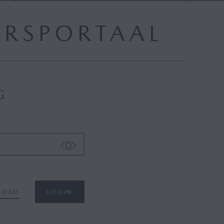
ERSPORTAAL
G
OORD
LOGIN