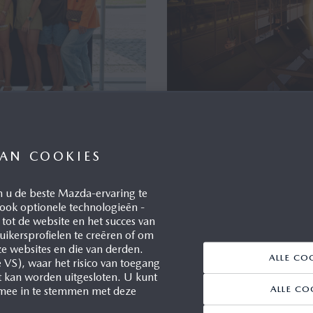
GEDEELDE PASSIE 
MAZDA EN HOM
VAN COOKIES
A6
e
AFGELEVERD
Willebroek, 02/07/2026
 u de beste Mazda-ervaring te
In september keert Mazda ter
t ook optionele technologieën -
of Light', dat de kenmerkende
tot de website en het succes van
ikersprofielen te creëren of om
werelds meest inspirerende e
erd op 3 juli een tweede batch
e websites en die van derden.
ALLE CO
en ambachten brengt. Het ev
 Celebrity Influencer Agency
e VS), waar het risico van toegang
t kan worden uitgesloten. U kunt
Foundation for Creativity and
l influencers en bekende
ALLE CO
mee in te stemmen met deze
2026 plaats in Venetië (Italië).
en naar 100% elektrisch